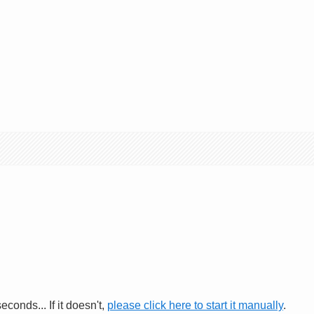
conds... If it doesn't,
please click here to start it manually
.