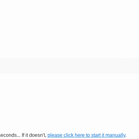
conds... If it doesn't,
please click here to start it manually
.