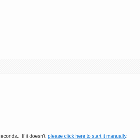
conds... If it doesn't,
please click here to start it manually
.