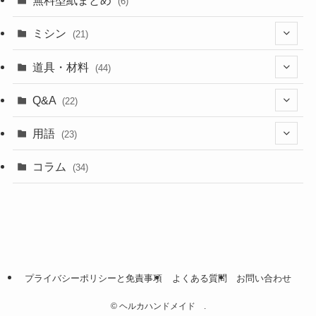
無料型紙まとめ
(6)
ミシン
(21)
(11)
道具・材料
(44)
(5)
(18)
Q&A
(22)
(5)
(4)
(4)
用語
(23)
(17)
(5)
(1)
コラム
(34)
(4)
(5)
(9)
(4)
(2)
プライバシーポリシーと免責事項
よくある質問
お問い合わせ
(2)
©
ヘルカハンドメイド .