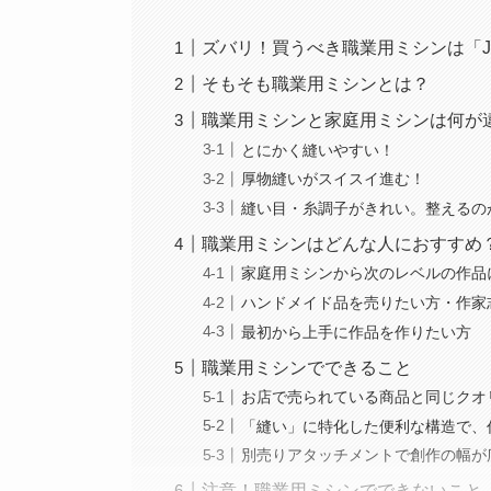
ズバリ！買うべき職業用ミシンは「JUK
そもそも職業用ミシンとは？
職業用ミシンと家庭用ミシンは何が
とにかく縫いやすい！
厚物縫いがスイスイ進む！
縫い目・糸調子がきれい。整えるの
職業用ミシンはどんな人におすすめ
家庭用ミシンから次のレベルの作品
ハンドメイド品を売りたい方・作家
最初から上手に作品を作りたい方
職業用ミシンでできること
お店で売られている商品と同じクオ
「縫い」に特化した便利な構造で、
別売りアタッチメントで創作の幅が
注意！職業用ミシンでできないこと