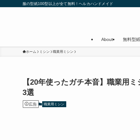
服の型紙100型以上が全て無料！ヘルカハンドメイド
About
無料型
ホーム
ミシン
職業用ミシン
【20年使ったガチ本音】職業用
3選
広告
職業用ミシン