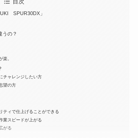
目次
I SPUR30DX」
違うの？
が楽。
？
にチャレンジしたい方
志望の方
リティで仕上げることができる
作業スピードが上がる
広がる