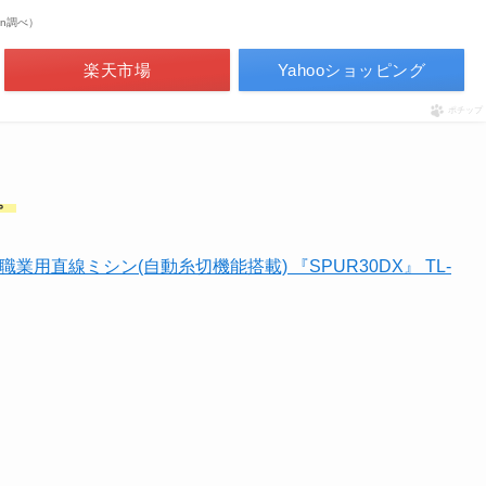
zon調べ）
楽天市場
Yahooショッピング
ポチップ
。
I 職業用直線ミシン(自動糸切機能搭載) 『SPUR30DX』 TL-