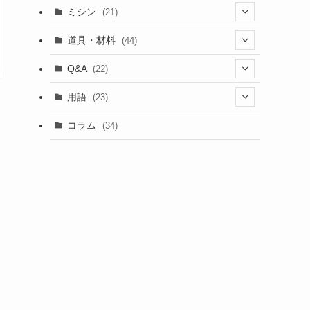
ミシン
(21)
(11)
道具・材料
(44)
(5)
(18)
Q&A
(22)
(5)
(4)
(4)
用語
(23)
(17)
(5)
(1)
コラム
(34)
(4)
(5)
(9)
(4)
(2)
(2)
(2)
(1)
(1)