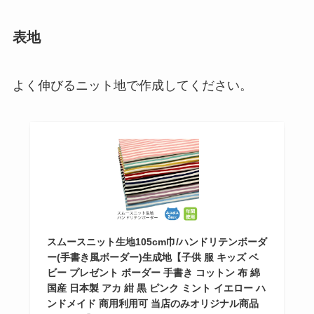
表地
よく伸びるニット地で作成してください。
スムースニット生地105cm巾/ハンドリテンボーダ
ー(手書き風ボーダー)生成地【子供 服 キッズ ベ
ビー プレゼント ボーダー 手書き コットン 布 綿
国産 日本製 アカ 紺 黒 ピンク ミント イエロー ハ
ンドメイド 商用利用可 当店のみオリジナル商品