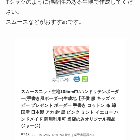
Tシャツのように伸縮性のある生地で作成してくだ
さい。
スムースなどがおすすめです。
スムースニット生地105cm巾/ハンドリテンボーダ
ー(手書き風ボーダー)生成地【子供 服 キッズ ベ
ビー プレゼント ボーダー 手書き コットン 布 綿
国産 日本製 アカ 紺 黒 ピンク ミント イエロー ハ
ンドメイド 商用利用可 当店のみオリジナル商品
ジャージ】
¥748
（2025/12/07 18:57:41時点 | 楽天市場調べ）