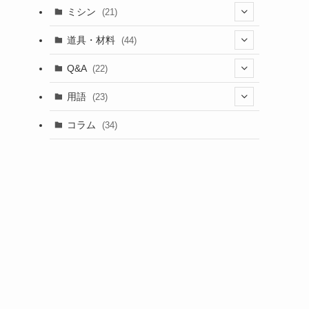
ミシン
(21)
(11)
道具・材料
(44)
(5)
(18)
Q&A
(22)
(5)
(4)
(4)
用語
(23)
(17)
(5)
(1)
コラム
(34)
(4)
(5)
(9)
(4)
(2)
(2)
(2)
(1)
(1)