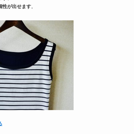
個性が出せます
。
る