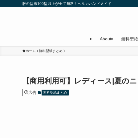
服の型紙100型以上が全て無料！ヘルカハンドメイド
About
無料型
ホーム
無料型紙まとめ
【商用利用可】レディース|夏の
広告
無料型紙まとめ