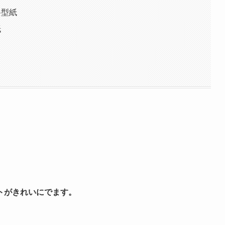
料型紙
紙
トがきれいにでます。