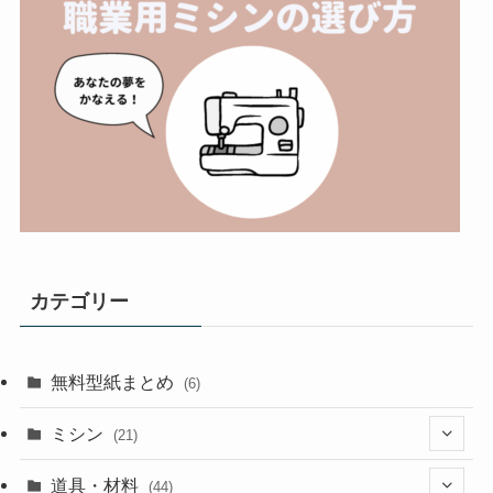
カテゴリー
無料型紙まとめ
(6)
ミシン
(21)
(11)
道具・材料
(44)