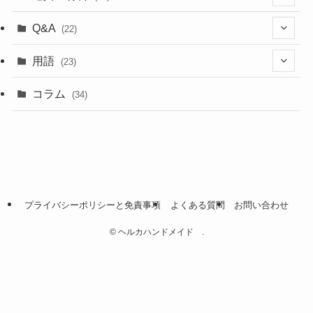
(5)
(18)
Q&A
(22)
(5)
(4)
(4)
用語
(23)
(17)
(5)
(1)
コラム
(34)
(4)
(5)
(9)
(4)
(2)
プライバシーポリシーと免責事項
よくある質問
お問い合わせ
(2)
©
ヘルカハンドメイド .
(2)
(1)
(1)