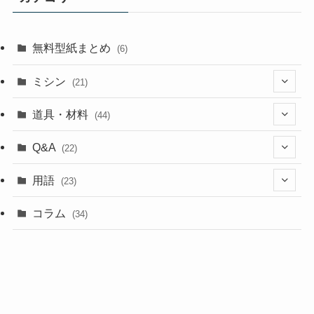
無料型紙まとめ
(6)
ミシン
(21)
(11)
道具・材料
(44)
(5)
(18)
Q&A
(22)
(5)
(4)
(4)
用語
(23)
(17)
(5)
(1)
コラム
(34)
(4)
(5)
(9)
(4)
(2)