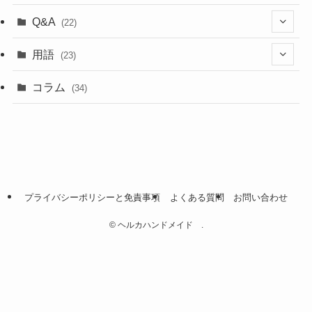
(5)
(18)
Q&A
(22)
(5)
(4)
(4)
用語
(23)
(17)
(5)
(1)
コラム
(34)
(4)
(5)
(9)
(4)
(2)
プライバシーポリシーと免責事項
よくある質問
お問い合わせ
(2)
©
ヘルカハンドメイド .
(2)
(1)
(1)