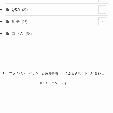
(5)
(18)
Q&A
(22)
(5)
(4)
(4)
用語
(23)
(17)
(5)
(1)
コラム
(34)
(4)
(5)
(9)
(4)
(2)
プライバシーポリシーと免責事項
よくある質問
お問い合わせ
(2)
©
ヘルカハンドメイド .
(2)
(1)
(1)